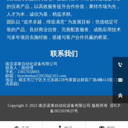
的仪表产品，以高效服务提升合作价值；秉持市场为先，
人才为本，诚信为基，精益求精。
团队以 “追求卓越，缔造满意” 为发展目标：凭借稳定可
靠的产品、良好商业信誉、完善配套服务、成熟应用技术
与多年项目实施经验，搭建与客户合作共赢的桥梁。
联系我们

南京诺泰自动化设备有限公司
联系人：陈经理
手机：13057658893
邮箱：boychenhao520530@163.com

地址： 南京市江宁区天元东路228号莱茵达财富广场4幢414室(江宁
高新园)

Copyright © 2022
南京诺泰自动化设备有限公司
版权所有
苏ICP
备2021019625号