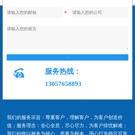
在线留言

服务热线：
13057658893
我们的服务宗旨：尊重客户，理解客户，为客户创造价
值；服务理念：全心全意，尽心尽力，为客户排忧解难；
我们始终以服务为核心、质量为根本，用心打造稳定可靠