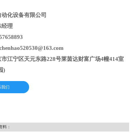
自动化设备有限公司
陈经理
7658893
henhao520530@163.com
市江宁区天元东路228号莱茵达财富广场4幢414室
园)
系我们
资料：