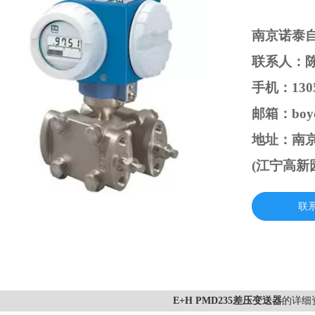
南京诺泰
联系人：
手机：1305
邮箱：boyc
地址：南京
(江宁高新
联
E+H PMD235差压变送器
的详细