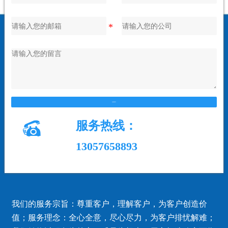
在线留言

服务热线：
13057658893
我们的服务宗旨：尊重客户，理解客户，为客户创造价
值；服务理念：全心全意，尽心尽力，为客户排忧解难；