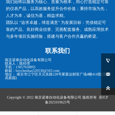
我们始终以服务为核心、质量为根本，用心打造稳定可靠
的仪表产品，以高效服务提升合作价值；秉持市场为先，
人才为本，诚信为基，精益求精。
团队以 “追求卓越，缔造满意” 为发展目标：凭借稳定可
靠的产品、良好商业信誉、完善配套服务、成熟应用技术
与多年项目实施经验，搭建与客户合作共赢的桥梁。
联系我们

南京诺泰自动化设备有限公司
联系人：陈经理
手机：13057658893
邮箱：boychenhao520530@163.com

地址： 南京市江宁区天元东路228号莱茵达财富广场4幢414室(江宁
高新园)

Copyright © 2022
南京诺泰自动化设备有限公司
版权所有
苏ICP
备2021019625号