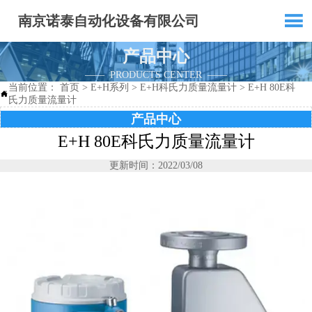

南京诺泰自动化设备有限公司
产品中心
—— PRODUCTS CENTER ——
当前位置：
首页
>
E+H系列
>
E+H科氏力质量流量计
>
E+H 80E科

氏力质量流量计
产品中心
E+H 80E科氏力质量流量计
更新时间：2022/03/08