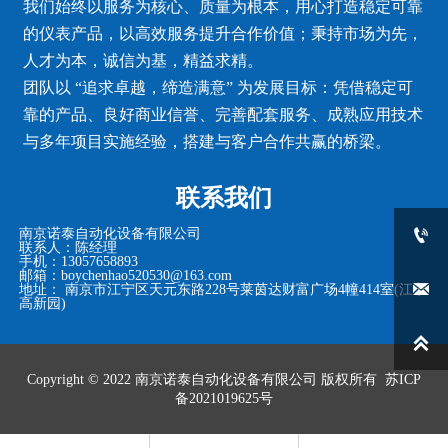
我们始终以服务为核心、质量为根本，用心打造稳定可靠
的仪表产品，以高效服务提升合作价值；秉持市场为先，
人才为本，诚信为基，精益求精。
团队以 “追求卓越，缔造满意” 为发展目标：凭借稳定可
靠的产品、良好商业信誉、完善配套服务、成熟应用技术
与多年项目实施经验，搭建与客户合作共赢的桥梁。
联系我们

南京诺泰自动化设备有限公司
联系人：陈经理
手机：13057658893
邮箱：boychenhao520530@163.com

地址： 南京市江宁区天元东路228号莱茵达财富广场4幢414室(江宁
高新园)

Copyright © 2022
南京诺泰自动化设备有限公司
版权所有
苏ICP
备2021019625号