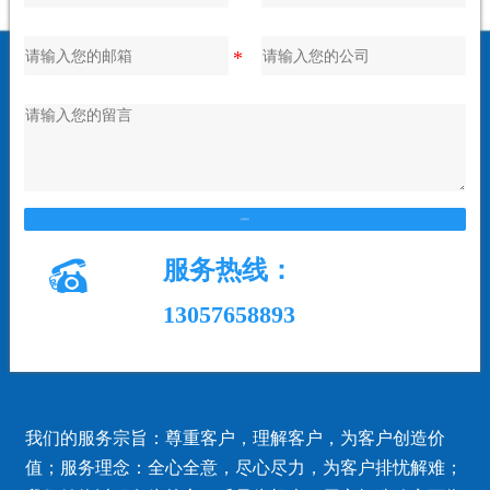
在线留言

服务热线：
13057658893
我们的服务宗旨：尊重客户，理解客户，为客户创造价
值；服务理念：全心全意，尽心尽力，为客户排忧解难；