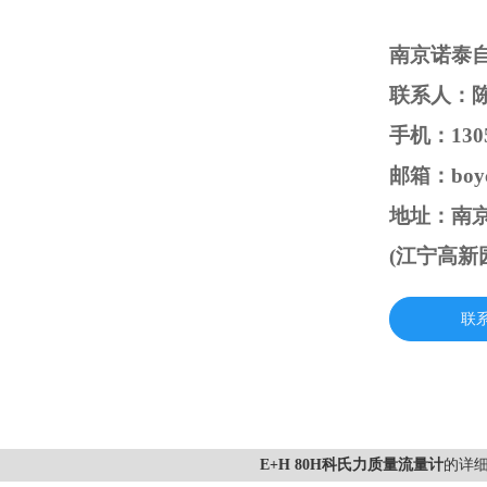
南京诺泰
联系人：
手机：1305
邮箱：boyc
地址：南京
(江宁高新
联
E+H 80H科氏力质量流量计
的详