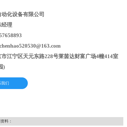
自动化设备有限公司
陈经理
7658893
henhao520530@163.com
市江宁区天元东路228号莱茵达财富广场4幢414室
园)
系我们
细资料：