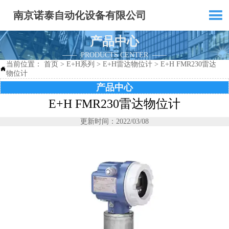

南京诺泰自动化设备有限公司
产品中心
—— PRODUCTS CENTER ——
当前位置：
首页
>
E+H系列
>
E+H雷达物位计
>
E+H FMR230雷达

物位计
产品中心
E+H FMR230雷达物位计
更新时间：2022/03/08