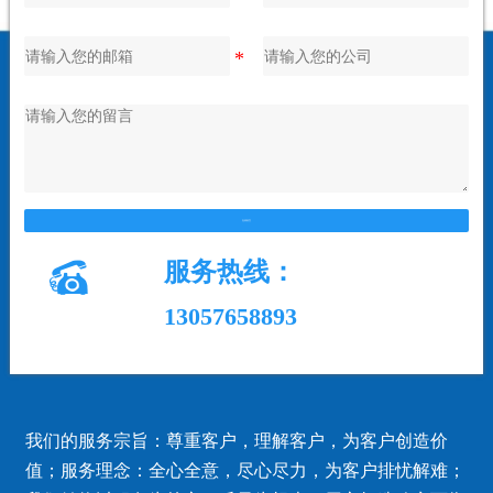
在线留言

服务热线：
13057658893
我们的服务宗旨：尊重客户，理解客户，为客户创造价
值；服务理念：全心全意，尽心尽力，为客户排忧解难；