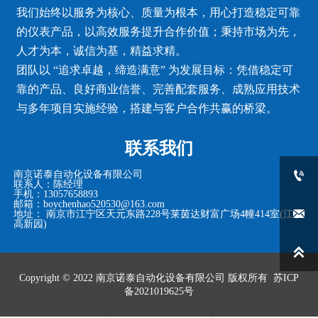
我们始终以服务为核心、质量为根本，用心打造稳定可靠
的仪表产品，以高效服务提升合作价值；秉持市场为先，
人才为本，诚信为基，精益求精。
团队以 “追求卓越，缔造满意” 为发展目标：凭借稳定可
靠的产品、良好商业信誉、完善配套服务、成熟应用技术
与多年项目实施经验，搭建与客户合作共赢的桥梁。
联系我们

南京诺泰自动化设备有限公司
联系人：陈经理
手机：13057658893
邮箱：boychenhao520530@163.com

地址： 南京市江宁区天元东路228号莱茵达财富广场4幢414室(江宁
高新园)

Copyright © 2022
南京诺泰自动化设备有限公司
版权所有
苏ICP
备2021019625号