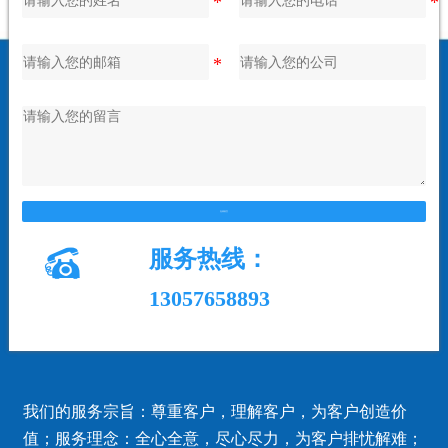
在线留言

服务热线：
13057658893
我们的服务宗旨：尊重客户，理解客户，为客户创造价
值；服务理念：全心全意，尽心尽力，为客户排忧解难；