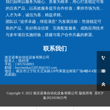
我们始终以服务为核心、质量为根本，用心打造稳定可靠
的仪表产品，以高效服务提升合作价值；秉持市场为先，
人才为本，诚信为基，精益求精。
团队以 “追求卓越，缔造满意” 为发展目标：凭借稳定可
靠的产品、良好商业信誉、完善配套服务、成熟应用技术
与多年项目实施经验，搭建与客户合作共赢的桥梁。
联系我们

南京诺泰自动化设备有限公司
联系人：陈经理
手机：13057658893
邮箱：boychenhao520530@163.com

地址： 南京市江宁区天元东路228号莱茵达财富广场4幢414室(江宁
高新园)

Copyright © 2022
南京诺泰自动化设备有限公司
版权所有
苏ICP
备2021019625号