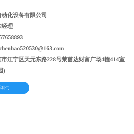
自动化设备有限公司
陈经理
7658893
henhao520530@163.com
市江宁区天元东路228号莱茵达财富广场4幢414室
园)
系我们