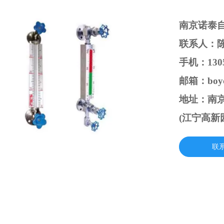
南京诺泰
联系人：
手机：1305
邮箱：boyc
地址：南京
(江宁高新
联