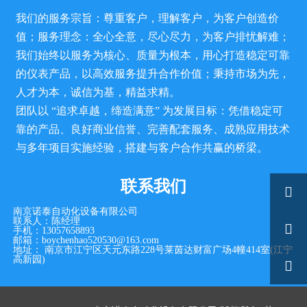
我们的服务宗旨：尊重客户，理解客户，为客户创造价
值；服务理念：全心全意，尽心尽力，为客户排忧解难；
我们始终以服务为核心、质量为根本，用心打造稳定可靠
的仪表产品，以高效服务提升合作价值；秉持市场为先，
人才为本，诚信为基，精益求精。
团队以 “追求卓越，缔造满意” 为发展目标：凭借稳定可
靠的产品、良好商业信誉、完善配套服务、成熟应用技术
与多年项目实施经验，搭建与客户合作共赢的桥梁。
联系我们

南京诺泰自动化设备有限公司
联系人：陈经理

手机：13057658893
邮箱：boychenhao520530@163.com
地址： 南京市江宁区天元东路228号莱茵达财富广场4幢414室(江宁
高新园)
