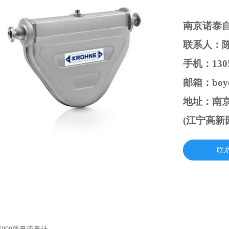
南京诺泰
联系人：
手机：1305
邮箱：boyc
地址：南京
(江宁高新
联