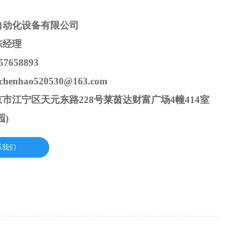
自动化设备有限公司
陈经理
7658893
henhao520530@163.com
市江宁区天元东路228号莱茵达财富广场4幢414室
园)
系我们