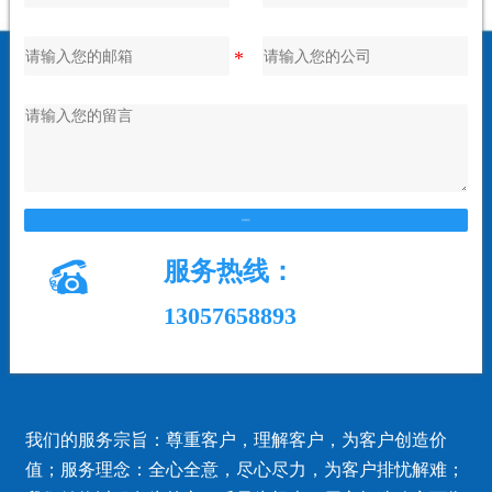
在线留言

服务热线：
13057658893
我们的服务宗旨：尊重客户，理解客户，为客户创造价
值；服务理念：全心全意，尽心尽力，为客户排忧解难；