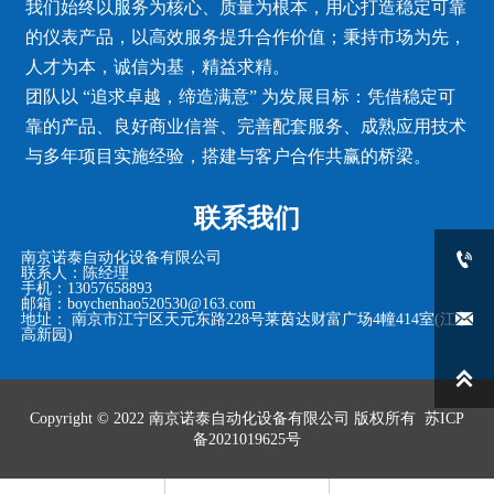
我们始终以服务为核心、质量为根本，用心打造稳定可靠
的仪表产品，以高效服务提升合作价值；秉持市场为先，
人才为本，诚信为基，精益求精。
团队以 “追求卓越，缔造满意” 为发展目标：凭借稳定可
靠的产品、良好商业信誉、完善配套服务、成熟应用技术
与多年项目实施经验，搭建与客户合作共赢的桥梁。
联系我们

南京诺泰自动化设备有限公司
联系人：陈经理
手机：13057658893
邮箱：boychenhao520530@163.com

地址： 南京市江宁区天元东路228号莱茵达财富广场4幢414室(江宁
高新园)

Copyright © 2022
南京诺泰自动化设备有限公司
版权所有
苏ICP
备2021019625号