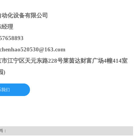
自动化设备有限公司
陈经理
7658893
henhao520530@163.com
市江宁区天元东路228号莱茵达财富广场4幢414室
园)
系我们
料：