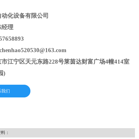
自动化设备有限公司
陈经理
7658893
henhao520530@163.com
市江宁区天元东路228号莱茵达财富广场4幢414室
园)
系我们
资料：