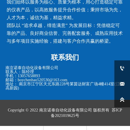
我们始终以服务为核心、质量为根本，用心打造稳定可靠
的仪表产品，以高效服务提升合作价值；秉持市场为先，
人才为本，诚信为基，精益求精。
团队以 “追求卓越，缔造满意” 为发展目标：凭借稳定可
靠的产品、良好商业信誉、完善配套服务、成熟应用技术
与多年项目实施经验，搭建与客户合作共赢的桥梁。
联系我们

南京诺泰自动化设备有限公司
联系人：陈经理
手机：13057658893
邮箱：boychenhao520530@163.com

地址： 南京市江宁区天元东路228号莱茵达财富广场4幢414室(江宁
高新园)

Copyright © 2022
南京诺泰自动化设备有限公司
版权所有
苏ICP
备2021019625号