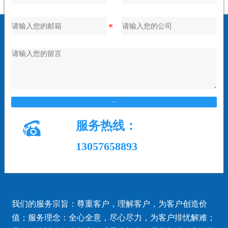
在线留言

服务热线：
13057658893
我们的服务宗旨：尊重客户，理解客户，为客户创造价
值；服务理念：全心全意，尽心尽力，为客户排忧解难；