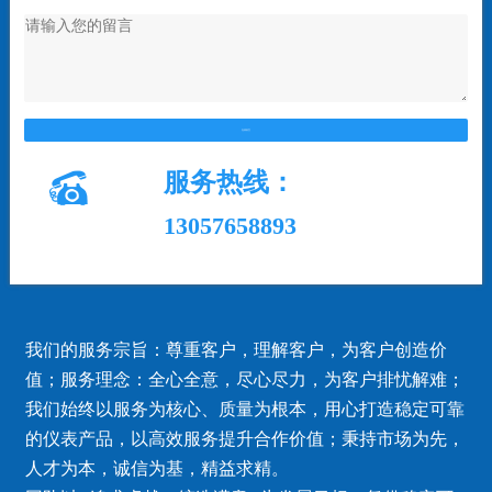
在线留言

服务热线：
13057658893
我们的服务宗旨：尊重客户，理解客户，为客户创造价
值；服务理念：全心全意，尽心尽力，为客户排忧解难；
我们始终以服务为核心、质量为根本，用心打造稳定可靠
的仪表产品，以高效服务提升合作价值；秉持市场为先，
人才为本，诚信为基，精益求精。