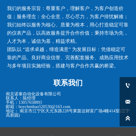
我们的服务宗旨：尊重客户，理解客户，为客户创造价
值；服务理念：全心全意，尽心尽力，为客户排忧解难；
我们始终以服务为核心、质量为根本，用心打造稳定可靠
的仪表产品，以高效服务提升合作价值；秉持市场为先，
人才为本，诚信为基，精益求精。
团队以 “追求卓越，缔造满意” 为发展目标：凭借稳定可
靠的产品、良好商业信誉、完善配套服务、成熟应用技术
与多年项目实施经验，搭建与客户合作共赢的桥梁。
联系我们

南京诺泰自动化设备有限公司
联系人：陈经理

手机：13057658893
邮箱：boychenhao520530@163.com
地址： 南京市江宁区天元东路228号莱茵达财富广场4幢414室(江宁
高新园)
