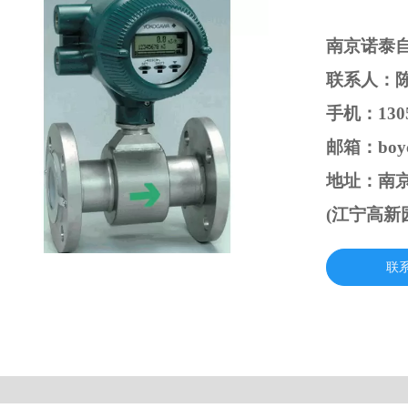
南京诺泰
联系人：
手机：1305
邮箱：boyc
地址：南京
(江宁高新
联