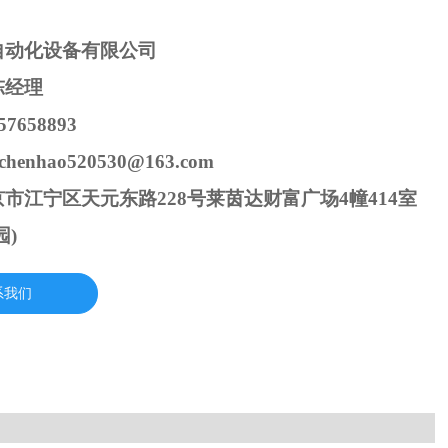
自动化设备有限公司
陈经理
7658893
henhao520530@163.com
市江宁区天元东路228号莱茵达财富广场4幢414室
园)
系我们